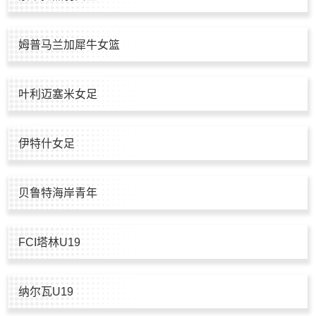
姆普马兰加犀牛女篮
叶利迈塞米女足
伊特什女足
贝鲁特海岸青年
FCI塔林U19
纳尔瓦U19