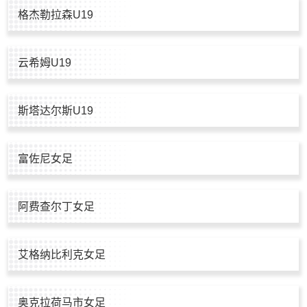
格杰勒拉森U19
云希姆U19
斯塔达尔斯U19
富佐尼女足
阿费查尔丁女足
艾格纳比利克女足
奥克拉荷马市女足