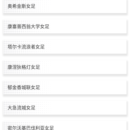
奥希金斯女足
康塞普西翁大学女足
塔尔卡流浪者女足
康涅狄格灯女足
郁金香城联女足
大急流城女足
密尔沃基巴伐利亚女足