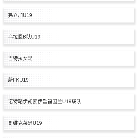
弗立加U19
乌拉恩B队U19
吉特拉女足
蔚FKU19
诺特略伊胡索伊暨福因兰U19联队
哥维克莱恩U19