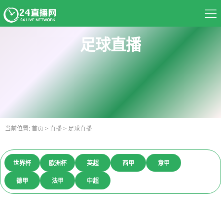
首页
足球直播
足球直播
篮球直播
资讯
当前位置:
首页
>
直播
>
足球直播
热门球队
世界杯
欧洲杯
英超
西甲
意甲
推荐录像
德甲
法甲
中超
精彩视频