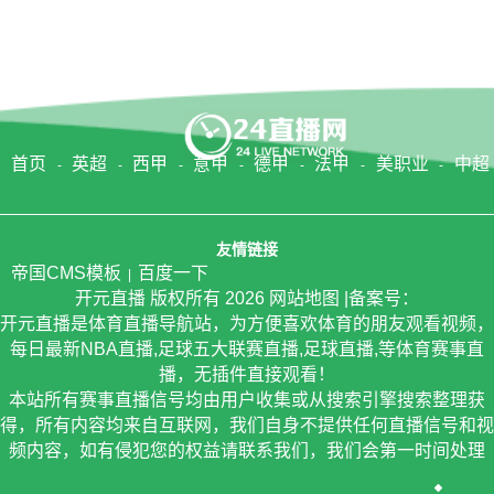
首页
英超
西甲
意甲
德甲
法甲
美职业
中超
友情链接
帝国CMS模板
百度一下
开元直播
版权所有
2026
网站地图
|备案号：
开元直播是体育直播导航站，为方便喜欢体育的朋友观看视频，
每日最新NBA直播,足球五大联赛直播,足球直播,等体育赛事直
播，无插件直接观看！
本站所有赛事直播信号均由用户收集或从搜索引擎搜索整理获
得，所有内容均来自互联网，我们自身不提供任何直播信号和视
频内容，如有侵犯您的权益请联系我们，我们会第一时间处理