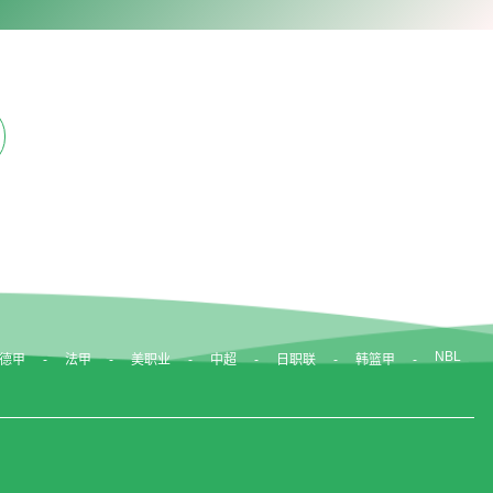
NBL
德甲
法甲
美职业
中超
日职联
韩篮甲