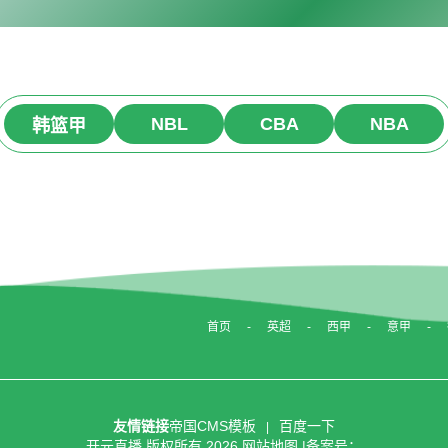
NBL
CBA
NBA
韩篮甲
首页
英超
西甲
意甲
友情链接
帝国CMS模板
百度一下
开元直播
版权所有
2026
网站地图
|备案号：