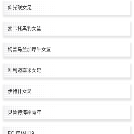
仰光联女足
索韦托黑豹女篮
姆普马兰加犀牛女篮
叶利迈塞米女足
伊特什女足
贝鲁特海岸青年
FCI塔林U19