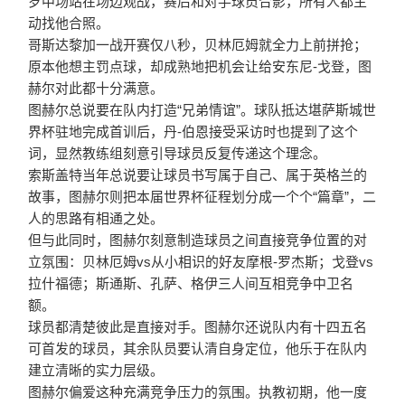
岁中场站在场边观战，赛后和对手球员合影，所有人都主
动找他合照。
哥斯达黎加一战开赛仅八秒，贝林厄姆就全力上前拼抢；
原本他想主罚点球，却成熟地把机会让给安东尼-戈登，图
赫尔对此都十分满意。
图赫尔总说要在队内打造“兄弟情谊”。球队抵达堪萨斯城世
界杯驻地完成首训后，丹-伯恩接受采访时也提到了这个
词，显然教练组刻意引导球员反复传递这个理念。
索斯盖特当年总说要让球员书写属于自己、属于英格兰的
故事，图赫尔则把本届世界杯征程划分成一个个“篇章”，二
人的思路有相通之处。
但与此同时，图赫尔刻意制造球员之间直接竞争位置的对
立氛围：贝林厄姆vs从小相识的好友摩根-罗杰斯；戈登vs
拉什福德；斯通斯、孔萨、格伊三人间互相竞争中卫名
额。
球员都清楚彼此是直接对手。图赫尔还说队内有十四五名
可首发的球员，其余队员要认清自身定位，他乐于在队内
建立清晰的实力层级。
图赫尔偏爱这种充满竞争压力的氛围。执教初期，他一度