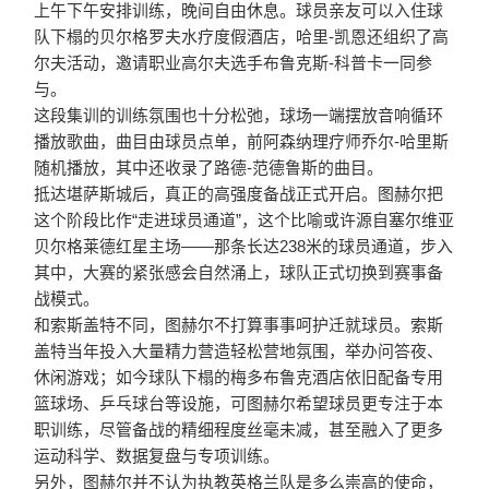
上午下午安排训练，晚间自由休息。球员亲友可以入住球
队下榻的贝尔格罗夫水疗度假酒店，哈里-凯恩还组织了高
尔夫活动，邀请职业高尔夫选手布鲁克斯-科普卡一同参
与。
这段集训的训练氛围也十分松弛，球场一端摆放音响循环
播放歌曲，曲目由球员点单，前阿森纳理疗师乔尔-哈里斯
随机播放，其中还收录了路德-范德鲁斯的曲目。
抵达堪萨斯城后，真正的高强度备战正式开启。图赫尔把
这个阶段比作“走进球员通道”，这个比喻或许源自塞尔维亚
贝尔格莱德红星主场——那条长达238米的球员通道，步入
其中，大赛的紧张感会自然涌上，球队正式切换到赛事备
战模式。
和索斯盖特不同，图赫尔不打算事事呵护迁就球员。
索斯
盖特当年投入大量精力营造轻松营地氛围，举办问答夜、
休闲游戏；如今球队下榻的梅多布鲁克酒店依旧配备专用
篮球场、乒乓球台等设施，可图赫尔希望球员更专注于本
职训练，尽管备战的精细程度丝毫未减，甚至融入了更多
运动科学、数据复盘与专项训练。
另外，图赫尔并不认为执教英格兰队是多么崇高的使命，