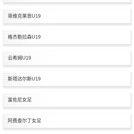
哥维克莱恩U19
格杰勒拉森U19
云希姆U19
斯塔达尔斯U19
富佐尼女足
阿费查尔丁女足