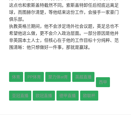
这点也和索斯盖特截然不同。
索斯盖特卸任后彻底远离足
球，而图赫尔清楚，等他结束这份工作，会接手一家豪门
俱乐部。
执教英格兰期间，他不会涉足场外社会议题，英足总也不
希望他这么做，更不会介入政治层面。一部分原因是他并
非英国本土人士，但核心在于他的工作目标十分纯粹、范
围清晰：他只想做好一件事，那就是赢球。
体育
PP体育
聚力体st育
英超直播
西甲
亚冠直播
欧冠直播
德甲直播
欧联杯