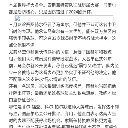
本届世界杯大名单。索斯盖特带队征战历届大赛，马奎尔
都是后防核心，只是因伤错过了2024欧洲杯。
三月友谊赛图赫尔征召了马奎尔，但他并不认可这名中卫
当时的表现。他承认马奎尔有一大优势，能在双方禁区内
强势争顶头球，
可这名33岁球员时常不执行战术指令，这
点让他很不满。
尤其马奎尔频繁长传斜吊的习惯，惹恼了图赫尔和教练
组，他们认为球员没有遵守既定战术。大名单正式公布
前，马奎尔就公开发声，称自己落选“震惊又难过”，队内至
少一名教练认为这番表态更加坐实了不征召他的决定，他
不配融入这支讲求“兄弟情谊”的队伍。
还有一名球员，某次集训训练态度极差，图赫尔当即把他
排除出阵容；最后还是这名球员主动致电道歉，教练才松
口重新征召他。
哪怕是菲尔-福登、科尔-帕尔默这种大牌球员，发挥达不到
标准，图赫尔也会公开批评、弃用，他直白表示这两人当
时的表现不配获得出场机会。
索斯盖特执教风格更为谨
慎，当年他公开批评克里斯-斯莫林控球能力不足，事后饱