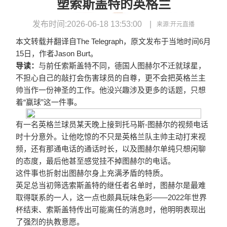
塑索斯盖特的英格兰
发布时间:2026-06-18 13:53:00
来源:
开元直播
本文转载并翻译自The Telegraph，原文发布于当地时间6月
15日，作者Jason Burt。
导读：
与前任索斯盖特不同，德国人图赫尔不迁就球星，
不担心自己的敲打会伤害球员的自尊，更不会把英格兰主
帅当作一份神圣的工作。他没兴趣涉及更多的话题，只想
着“赢球”这一件事。
有一名英格兰球员某天晚上接到托马斯-图赫尔的视频电话
时十分意外。让他吃惊的不只是英格兰队主帅主动打来视
频，还有那通电话的通话时长，以及图赫尔单纯只想闲聊
的态度，
最后他甚至感觉挂不掉图赫尔的电话。
这件事也折射出图赫尔身上充满矛盾的特质。
英足总当初筛选索斯盖特的继任者名单时，图赫尔是最难
取得联系的一人，这一点也颇具玩味色彩——2022年世界
杯结束、索斯盖特传出可能离任的消息时，他明明表现出
了强烈的执教意愿。