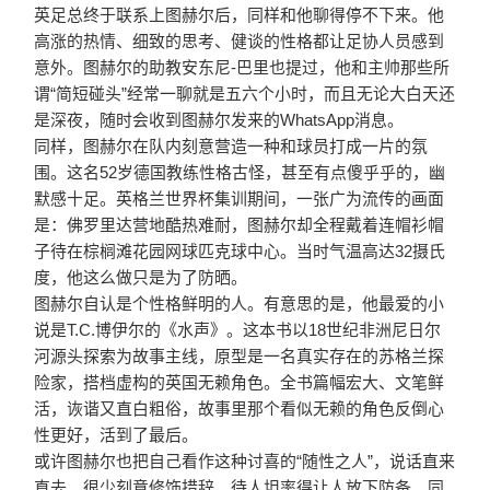
英足总终于联系上图赫尔后，同样和他聊得停不下来。他
高涨的热情、细致的思考、健谈的性格都让足协人员感到
意外。图赫尔的助教安东尼-巴里也提过，他和主帅那些所
谓“简短碰头”经常一聊就是五六个小时，而且无论大白天还
是深夜，随时会收到图赫尔发来的WhatsApp消息。
同样，图赫尔在队内刻意营造一种和球员打成一片的氛
围。这
名52岁德国教练性格古怪，甚至有点傻乎乎的，幽
默感十足。英格兰世界杯集训期间，一张广为流传的画面
是：佛罗里达营地酷热难耐，图赫尔却全程戴着连帽衫帽
子待在棕榈滩花园网球匹克球中心。当时气温高达32摄氏
度，他这么做只是为了防晒。
图赫尔自认是个性格鲜明的人。有意思的是，他最爱的小
说是T.C.博伊尔的《水声》。这本书以18世纪非洲尼日尔
河源头探索为故事主线，原型是一名真实存在的苏格兰探
险家，搭档虚构的英国无赖角色。全书篇幅宏大、文笔鲜
活，诙谐又直白粗俗，故事里那个看似无赖的角色反倒心
性更好，活到了最后。
或许图赫尔也把自己看作这种讨喜的“随性之人”，说话直来
直去，很少刻意修饰措辞，待人坦率得让人放下防备，同