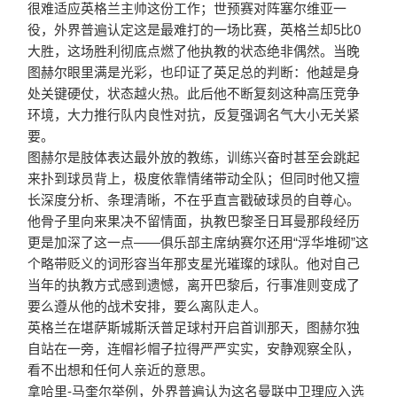
很难适应英格兰主帅这份工作；世预赛对阵塞尔维亚一
役，外界普遍认定这是最难打的一场比赛，英格兰却5比0
大胜，这场胜利彻底点燃了他执教的状态绝非偶然。当晚
图赫尔眼里满是光彩，也印证了英足总的判断：
他越是身
处关键硬仗，状态越火热。
此后他不断复刻这种高压竞争
环境，大力推行队内良性对抗，反复强调名气大小无关紧
要。
图赫尔是肢体表达最外放的教练，训练兴奋时甚至会跳起
来扑到球员背上，极度依靠情绪带动全队；但同时他又擅
长深度分析、条理清晰，不在乎直言戳破球员的自尊心。
他骨子里向来果决不留情面，执教巴黎圣日耳曼那段经历
更是加深了这一点——俱乐部主席纳赛尔还用“浮华堆砌”这
个略带贬义的词形容当年那支星光璀璨的球队。
他对自己
当年的执教方式感到遗憾，离开巴黎后，行事准则变成了
要么遵从他的战术安排，要么离队走人。
英格兰在堪萨斯城斯沃普足球村开启首训那天，图赫尔独
自站在一旁，连帽衫帽子拉得严严实实，安静观察全队，
看不出想和任何人亲近的意思。
拿哈里-马奎尔举例，外界普遍认为这名曼联中卫理应入选