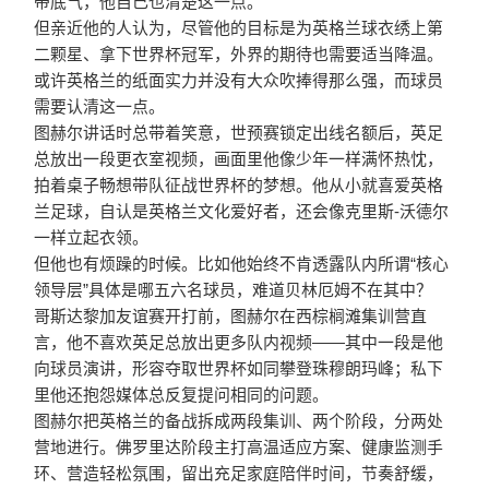
带底气，他自己也清楚这一点。
但亲近他的人认为，尽管他的目标是为英格兰球衣绣上第
二颗星、拿下世界杯冠军，外界的期待也需要适当降温。
或许英格兰的纸面实力并没有大众吹捧得那么强，而球员
需要认清这一点。
图赫尔讲话时总带着笑意，世预赛锁定出线名额后，英足
总放出一段更衣室视频，画面里他像少年一样满怀热忱，
拍着桌子畅想带队征战世界杯的梦想。他从小就喜爱英格
兰足球，自认是英格兰文化爱好者，还会像克里斯-沃德尔
一样立起衣领。
但他也有烦躁的时候。比如他始终不肯透露队内所谓“核心
领导层”具体是哪五六名球员，难道贝林厄姆不在其中？
哥斯达黎加友谊赛开打前，图赫尔在西棕榈滩集训营直
言，
他不喜欢英足总放出更多队内视频——其中一段是他
向球员演讲，形容夺取世界杯如同攀登珠穆朗玛峰
；私下
里他还抱怨媒体总反复提问相同的问题。
图赫尔把英格兰的备战拆成两段集训、两个阶段，分两处
营地进行。佛罗里达阶段主打高温适应方案、健康监测手
环、营造轻松氛围，留出充足家庭陪伴时间，节奏舒缓，