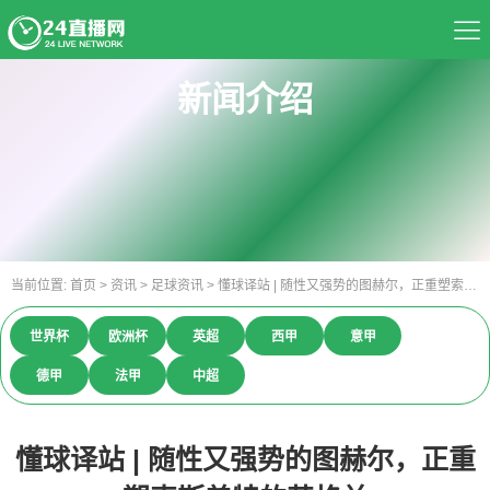
首页
新闻介绍
足球直播
篮球直播
资讯
当前位置:
首页
>
资讯
>
足球资讯
>
懂球译站 | 随性又强势的图赫尔，正重塑索斯盖特的英格兰
热门球队
世界杯
欧洲杯
英超
西甲
意甲
推荐录像
德甲
法甲
中超
精彩视频
懂球译站 | 随性又强势的图赫尔，正重