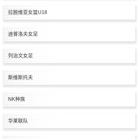
拉脱维亚女篮U18
迪普洛夫女足
列治文女足
斯维斯托夫
NK种族
华莱联队