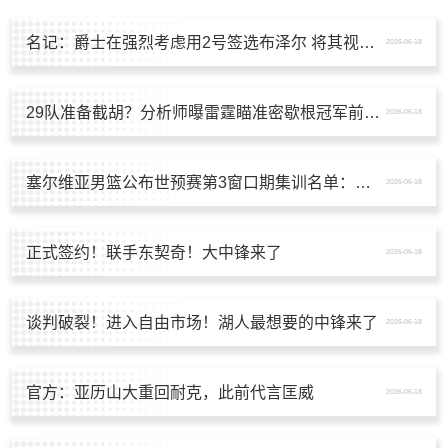
名记：爵士在强烈考虑用2号签选布泽尔 将其视为小贾伦的理想搭档
2026-06-18
29队准备截胡？分析师曝雷霆瞄准密歇根冠军前锋：普总死死盯着他
2026-06-18
塞尔维亚男篮公布世预赛第3窗口期集训名单：约基奇&约维奇领衔
2026-06-18
正式签约！联手东契奇！大中锋来了
2026-06-18
谈判破裂！进入自由市场！湖人最想要的中锋来了
2026-06-18
官方：亚历山大重回耐克，此前代言匡威
2026-06-18