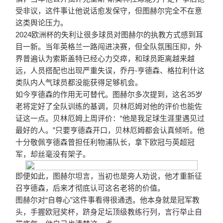
受非议，这件事让他说话愈发保守，但图赫尔完全不在意
这类舆论压力。
2024欧洲杯的失利让很多球员对图赫尔的执教方式感到耳
目一新。当年英格兰一路闯进决赛，但全队氛围压抑，外
界普遍认为索斯盖特已经心力交瘁，和球员距离越来越
远，人员搭配也出现严重失误，乔丹-亨德森、格拉利什这
类队内人气球员都没能获得足够机会。
如今亨德森的作用无可替代。图赫尔多次提到，这名35岁
老将定好了全队训练的基调，贝林厄姆对他的评价也能佐
证这一点。贝林厄姆上周评价：“他是我足球生涯里遇见过
最好的人。”只要亨德森开口，贝林厄姆都会认真倾听。他
十分敬佩亨德森曾担任利物浦队长，拿下欧冠与英超冠
军，却丝毫没有架子。
即便如此，图赫尔坦言，当初也是旁人劝说，他才重新征
召亨德森，后来才彻底认可这名老将的价值。
图赫尔对“自尊心”这件事看得很通透。他本身就是冠军教
头，手握欧冠奖杯，跻身足坛顶级教练行列，言行举止自