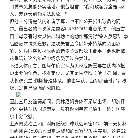
时做事又总能务实落地。他曾坦言：“我和政客完全是两种
人，差距大到你无法想象。”
但他十分清楚队内谁说了算，也不怕公开指出球员的问
题。
最出名的一次就是做客talkSPORT电台采访，他直言
自己母亲有时看贝林厄姆场上的动作都觉得“令人反感”。事
后图赫尔诚恳道歉，这次失言至今仍带来持续的负面影
响，外界围绕贝林厄姆的诸多争议都源于此事，他也后悔
这番话让这名年轻中场承受了过多关注。
不过大体而言，图赫尔确实认为贝林厄姆需要在队内承担
更重要的角色，找准定位，尤其是围绕队长哈里-凯恩、副
队长德克兰-赖斯搭建体系。他也承认，当初那些批评，根
源只是自己极强的求胜欲。
因此三月友谊赛期间，贝林厄姆身体不足以出场，却选择
留在英格兰队同步康复，没有返回皇家马德里，这让图赫
尔十分欣慰。
上周四英格兰闭门对阵低级别球队迈阿密FC，前一天贝林
厄姆刚在3比0击败哥斯达黎加的比赛里发挥亮眼。这名22