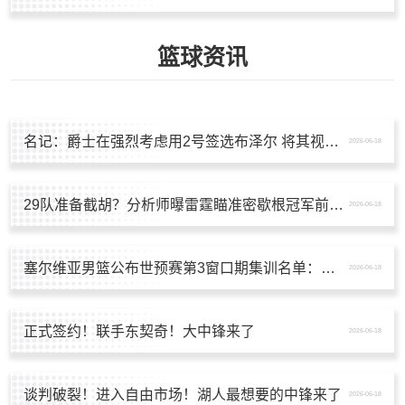
篮球资讯
名记：爵士在强烈考虑用2号签选布泽尔 将其视为小贾伦的理想搭档
2026-06-18
29队准备截胡？分析师曝雷霆瞄准密歇根冠军前锋：普总死死盯着他
2026-06-18
塞尔维亚男篮公布世预赛第3窗口期集训名单：约基奇&约维奇领衔
2026-06-18
正式签约！联手东契奇！大中锋来了
2026-06-18
谈判破裂！进入自由市场！湖人最想要的中锋来了
2026-06-18