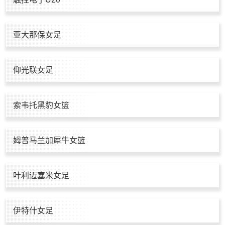
亚大那保女足
仰光联女足
索韦托黑豹女篮
姆普马兰加犀牛女篮
叶利迈塞米女足
伊特什女足