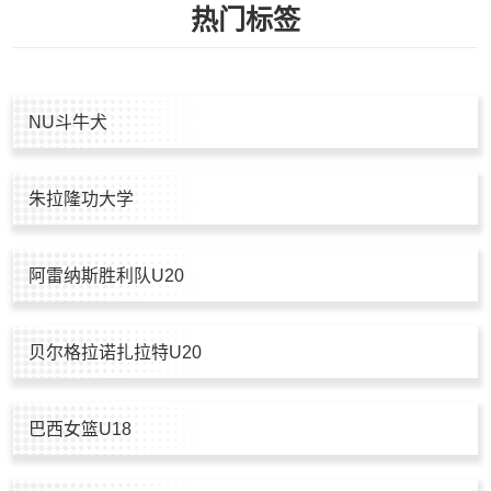
热门标签
NU斗牛犬
朱拉隆功大学
阿雷纳斯胜利队U20
贝尔格拉诺扎拉特U20
巴西女篮U18