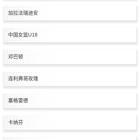
加拉法瑞迪安
中国女篮U18
邓巴顿
连利弗哥玫瑰
塞格雷德
卡纳芬