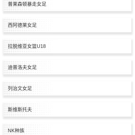
普莱森顿暴走女足
西阿德莱女足
拉脱维亚女篮U18
迪普洛夫女足
列治文女足
斯维斯托夫
NK种族