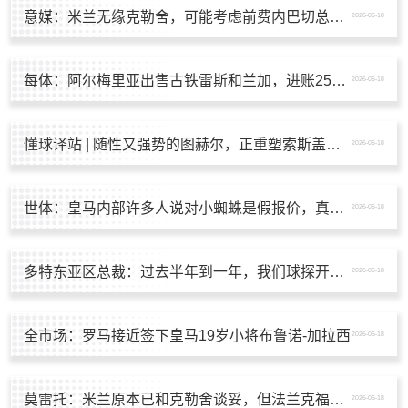
意媒：米兰无缘克勒舍，可能考虑前费内巴切总监厄泽克
2026-06-18
每体：阿尔梅里亚出售古铁雷斯和兰加，进账250万欧
2026-06-18
懂球译站 | 随性又强势的图赫尔，正重塑索斯盖特的英格兰
2026-06-18
世体：皇马内部许多人说对小蜘蛛是假报价，真正目标是奥利塞
2026-06-18
多特东亚区总裁：过去半年到一年，我们球探开始关注中国球员
2026-06-18
全市场：罗马接近签下皇马19岁小将布鲁诺-加拉西
2026-06-18
莫雷托：米兰原本已和克勒舍谈妥，但法兰克福完全不想谈判
2026-06-18