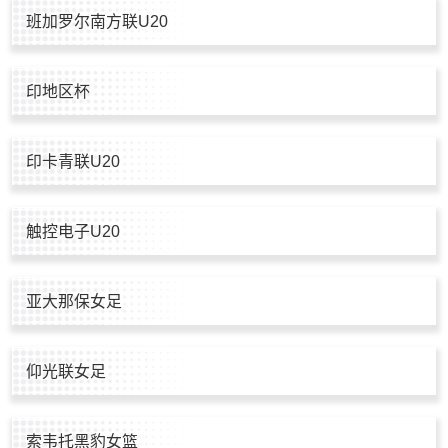
班加罗尔南方联U20
印地区杯
印卡青联U20
触控电子U20
亚大那保女足
仰光联女足
索韦托黑豹女篮