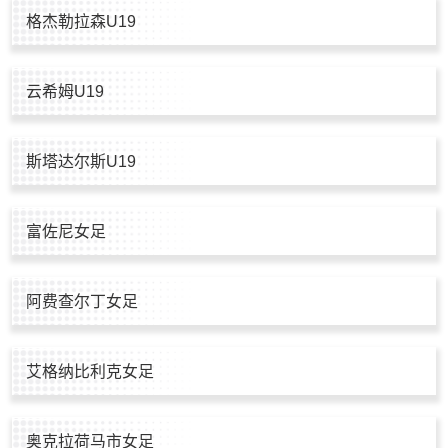
格杰勒拉森U19
云希姆U19
斯塔达尔斯U19
富佐尼女足
阿费查尔丁女足
艾格纳比利克女足
奥克拉荷马市女足