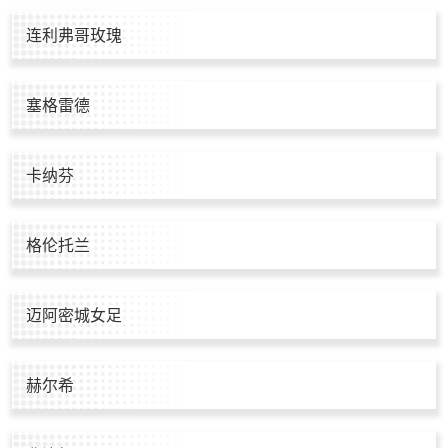
连利弗哥玫瑰
塞格雷德
卡纳芬
格伦托兰
迈阿密城女足
赫尔希