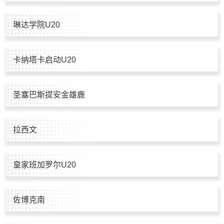
琳达学院U20
卡纳塔卡启动U20
圣塞巴斯提安金雄鹿
拉西文
皇家班加罗尔U20
佐博克南