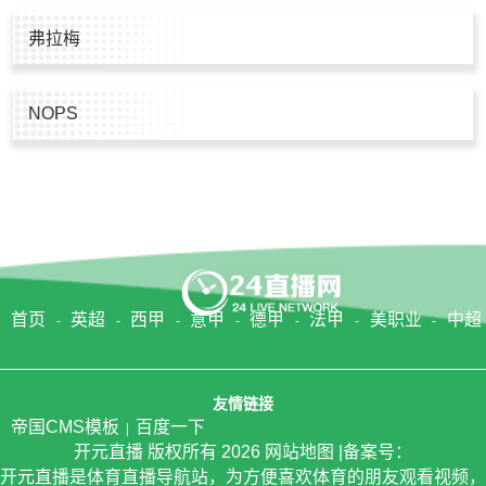
弗拉梅
NOPS
首页
英超
西甲
意甲
德甲
法甲
美职业
中超
友情链接
帝国CMS模板
百度一下
开元直播
版权所有
2026
网站地图
|备案号：
开元直播是体育直播导航站，为方便喜欢体育的朋友观看视频，