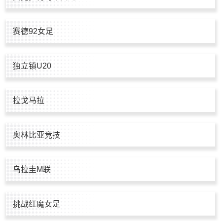
赛德92女足
独立镇U20
拉戈马拉
奥林比亚竞技
乌拉圭M联
挑战红魔女足