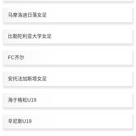
马摩洛迪日落女足
比勒陀利亚大学女足
FC齐尔
安托法加斯塔女足
海于格松U19
辛尼斯U19