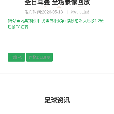
圣日耳曼 全场录像回放
发布时间:2026-05-18
来源:
开元直播
[咪咕全场集锦]法甲-戈里替补双响+读秒绝杀 大巴黎1-2遭
巴黎FC逆转
巴黎FC
巴黎圣日耳曼
足球资讯