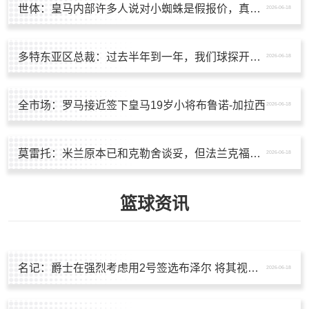
世体：皇马内部许多人说对小蜘蛛是假报价，真正目标是奥利塞
2026-06-18
多特东亚区总裁：过去半年到一年，我们球探开始关注中国球员
2026-06-18
全市场：罗马接近签下皇马19岁小将布鲁诺-加拉西
2026-06-18
莫雷托：米兰原本已和克勒舍谈妥，但法兰克福完全不想谈判
2026-06-18
篮球资讯
名记：爵士在强烈考虑用2号签选布泽尔 将其视为小贾伦的理想搭档
2026-06-18