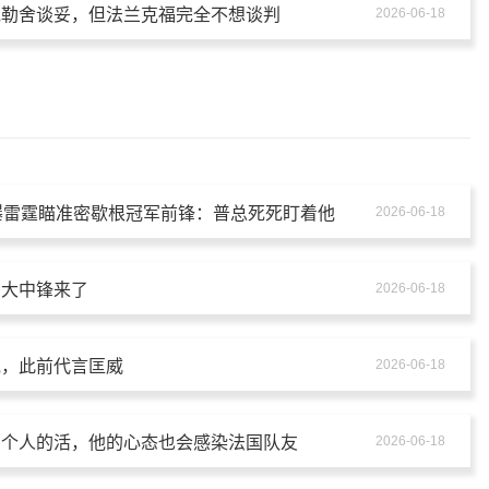
克勒舍谈妥，但法兰克福完全不想谈判
2026-06-18
曝雷霆瞄准密歇根冠军前锋：普总死死盯着他
2026-06-18
！大中锋来了
2026-06-18
克，此前代言匡威
2026-06-18
两个人的活，他的心态也会感染法国队友
2026-06-18