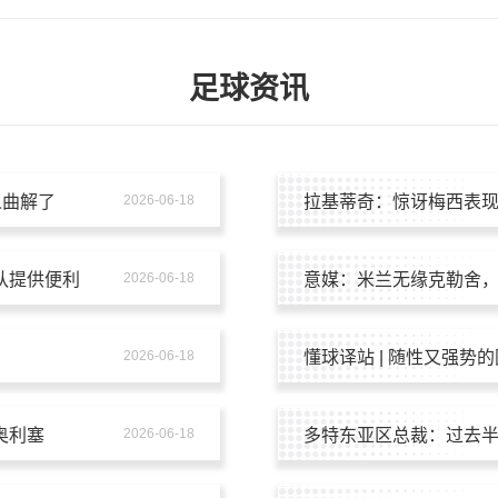
足球资讯
人曲解了
2026-06-18
拉基蒂奇：惊讶梅西表
队提供便利
2026-06-18
意媒：米兰无缘克勒舍
2026-06-18
懂球译站 | 随性又强
奥利塞
2026-06-18
多特东亚区总裁：过去