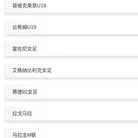
哥维克莱恩U19
云希姆U19
富佐尼女足
艾格纳比利克女足
赛德92女足
拉戈马拉
乌拉圭M联