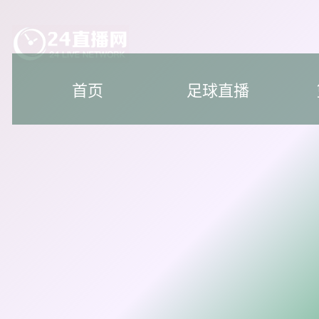
首页
足球直播