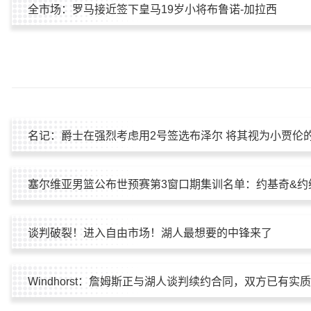
全市场：罗马接近签下皇马19岁小将布鲁诺-加拉西
名记：爵士在强烈考虑用2号签选布泽尔 将其视为小贾伦
塞尔维亚男篮公布世预赛第3窗口期集训名单：约基奇&约
谈判破裂！进入自由市场！湖人最想要的中锋来了
Windhorst：詹姆斯正与湖人谈判续约合同，双方已有实