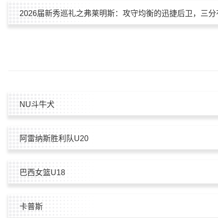
2026届新秀巡礼之弗莱明斯：攻守均衡的迅捷后卫，三分
NU斗牛犬
阿雷纳斯胜利队U20
巴西女篮U18
卡普斯