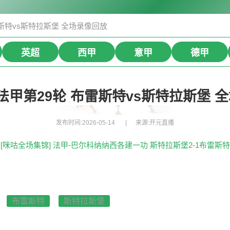
布雷斯特vs斯特拉斯堡 全场录像回放
英超
西甲
意甲
德甲
日 法甲第29轮 布雷斯特vs斯特拉斯堡 
发布时间:2026-05-14
来源:
开元直播
[咪咕全场集锦] 法甲-巴尔科纳纳西各建一功 斯特拉斯堡2-1布雷斯特
布雷斯特
斯特拉斯堡