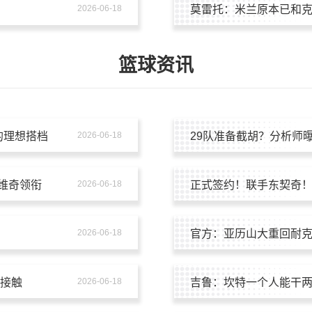
2026-06-18
莫雷托：米兰原本已和
篮球资讯
的理想搭档
2026-06-18
29队准备截胡？分析师
维奇领衔
2026-06-18
正式签约！联手东契奇
2026-06-18
官方：亚历山大重回耐
质接触
2026-06-18
吉鲁：坎特一个人能干